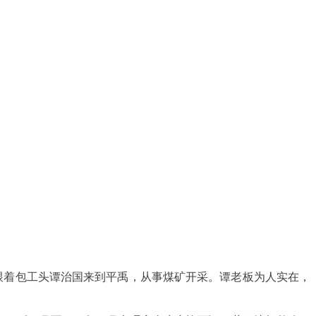
跟着包工头谭治国来到平禹，从事煤矿开采。谭老板为人实在，