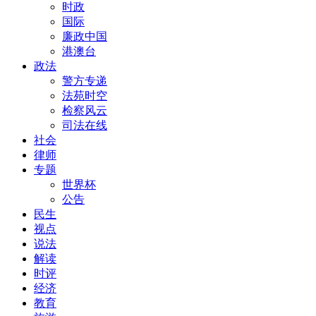
时政
国际
廉政中国
港澳台
政法
警方专递
法苑时空
检察风云
司法在线
社会
律师
专题
世界杯
公告
民生
视点
说法
解读
时评
经济
教育