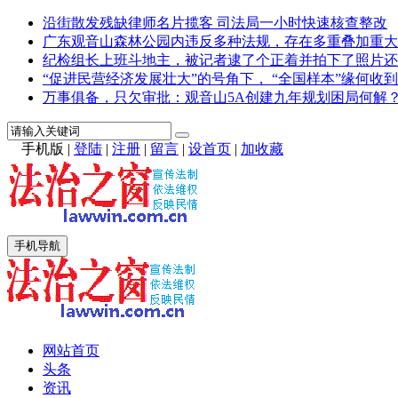
沿街散发残缺律师名片揽客 司法局一小时快速核查整改
广东观音山森林公园内违反多种法规，存在多重叠加重大
纪检组长上班斗地主，被记者逮了个正着并拍下了照片还
“促进民营经济发展壮大”的号角下， “全国样本”缘何收到
万事俱备，只欠审批：观音山5A创建九年规划困局何解
手机版
|
登陆
|
注册
|
留言
|
设首页
|
加收藏
手机导航
网站首页
头条
资讯