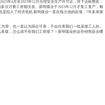
3年4月至2023年12月办理安全生产许可证，井下达标整改；
我们多次讨要工资都没发。新明煤业于2023年12月才复工复产，截
也是陷入了经济危机:新明煤业一直在拖欠他的款项，7年多来煤
工为荣，也一直认为国企可靠，不会坑害我们一线采煤工人的。
那么多煤，怎么就不给我们工资呢？！新明煤业的这些销售款去哪