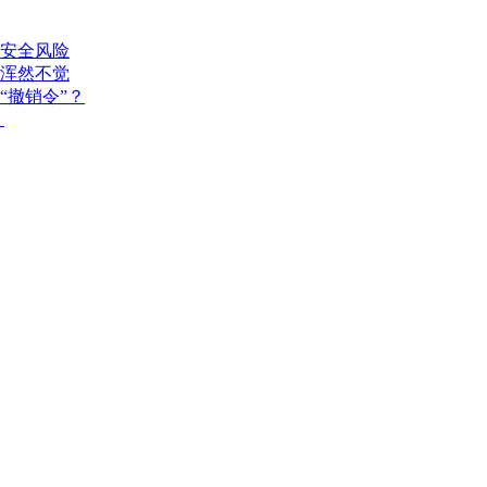
安全风险
浑然不觉
“撤销令”？
？