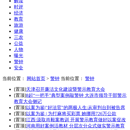
解读
时评
经济
教育
旅游
健康
三农
公益
人物
曝光
警钟
安全
当前位置：
网站首页
>
警钟
当前位置：
警钟
[置顶]
天津召开廉洁文化建设暨警示教育大会
[置顶]
8起“一把手”典型案例敲警钟 大连市领导干部警示
教育大会侧记
[置顶]
以案为鉴|"好法官"的两极人生:从审判台到被告席
[置顶]
以案为鉴 | 为打麻将买彩票 她挪用726万公款
[置顶]
江西:汲取肖毅案教训 开展警示教育做好以案促改
[置顶]
河南用好案例活教材 分层次分众式做实警示教育