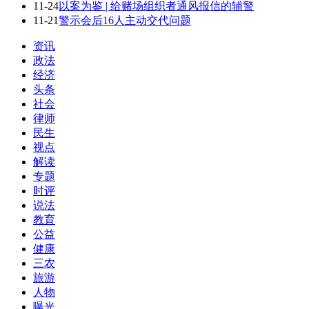
11-24
以案为鉴 | 给赌场组织者通风报信的辅警
11-21
警示会后16人主动交代问题
资讯
政法
经济
头条
社会
律师
民生
视点
解读
专题
时评
说法
教育
公益
健康
三农
旅游
人物
曝光