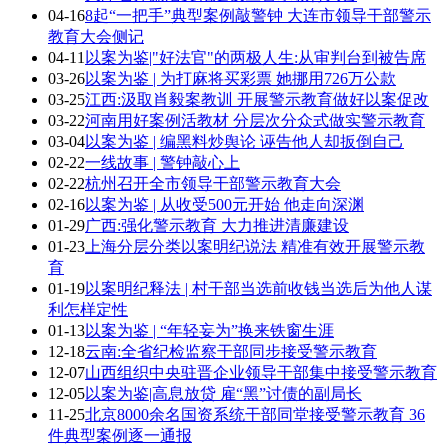
04-16
8起“一把手”典型案例敲警钟 大连市领导干部警示
教育大会侧记
04-11
以案为鉴|"好法官"的两极人生:从审判台到被告席
03-26
以案为鉴 | 为打麻将买彩票 她挪用726万公款
03-25
江西:汲取肖毅案教训 开展警示教育做好以案促改
03-22
河南用好案例活教材 分层次分众式做实警示教育
03-04
以案为鉴 | 编黑料炒舆论 诬告他人却扳倒自己
02-22
一线故事 | 警钟敲心上
02-22
杭州召开全市领导干部警示教育大会
02-16
以案为鉴 | 从收受500元开始 他走向深渊
01-29
广西:强化警示教育 大力推进清廉建设
01-23
上海分层分类以案明纪说法 精准有效开展警示教
育
01-19
以案明纪释法 | 村干部当选前收钱当选后为他人谋
利怎样定性
01-13
以案为鉴 | “年轻妄为”换来铁窗生涯
12-18
云南:全省纪检监察干部同步接受警示教育
12-07
山西组织中央驻晋企业领导干部集中接受警示教育
12-05
以案为鉴|高息放贷 雇“黑”讨债的副局长
11-25
北京8000余名国资系统干部同堂接受警示教育 36
件典型案例逐一通报