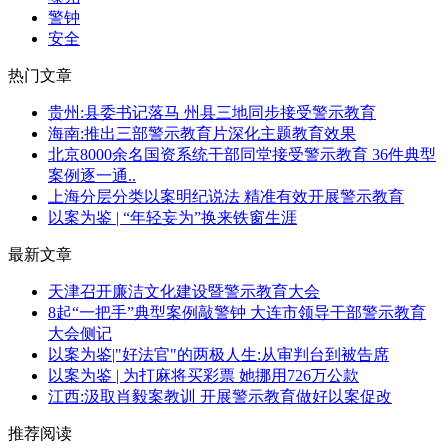
警钟
安全
热门文章
贵州:县委书记落马 州县三地同步接受警示教育
海南:推出三部警示教育片深化主题教育效果
北京8000余名国资系统干部同堂接受警示教育 36件典型
案例逐一通..
上海分层分类以案明纪说法 精准有效开展警示教育
以案为鉴 | “年轻妄为”换来铁窗生涯
最新文章
天津召开廉洁文化建设暨警示教育大会
8起“一把手”典型案例敲警钟 大连市领导干部警示教育
大会侧记
以案为鉴|"好法官"的两极人生:从审判台到被告席
以案为鉴 | 为打麻将买彩票 她挪用726万公款
江西:汲取肖毅案教训 开展警示教育做好以案促改
推荐阅读