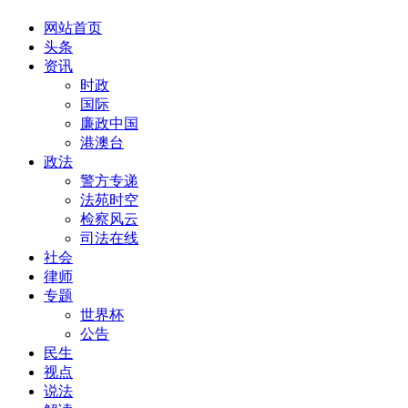
网站首页
头条
资讯
时政
国际
廉政中国
港澳台
政法
警方专递
法苑时空
检察风云
司法在线
社会
律师
专题
世界杯
公告
民生
视点
说法