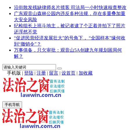
沿街散发残缺律师名片揽客 司法局一小时快速核查整改
广东观音山森林公园内违反多种法规，存在多重叠加重
大安全风险
纪检组长上班斗地主，被记者逮了个正着并拍下了照片
还浑然不觉
“促进民营经济发展壮大”的号角下， “全国样本”缘何收
到“撤销令”？
万事俱备，只欠审批：观音山5A创建九年规划困局何
解？
手机版
|
登陆
|
注册
|
留言
|
设首页
|
加收藏
手机导航