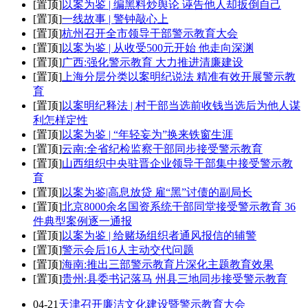
[置顶]
以案为鉴 | 编黑料炒舆论 诬告他人却扳倒自己
[置顶]
一线故事 | 警钟敲心上
[置顶]
杭州召开全市领导干部警示教育大会
[置顶]
以案为鉴 | 从收受500元开始 他走向深渊
[置顶]
广西:强化警示教育 大力推进清廉建设
[置顶]
上海分层分类以案明纪说法 精准有效开展警示教
育
[置顶]
以案明纪释法 | 村干部当选前收钱当选后为他人谋
利怎样定性
[置顶]
以案为鉴 | “年轻妄为”换来铁窗生涯
[置顶]
云南:全省纪检监察干部同步接受警示教育
[置顶]
山西组织中央驻晋企业领导干部集中接受警示教
育
[置顶]
以案为鉴|高息放贷 雇“黑”讨债的副局长
[置顶]
北京8000余名国资系统干部同堂接受警示教育 36
件典型案例逐一通报
[置顶]
以案为鉴 | 给赌场组织者通风报信的辅警
[置顶]
警示会后16人主动交代问题
[置顶]
海南:推出三部警示教育片深化主题教育效果
[置顶]
贵州:县委书记落马 州县三地同步接受警示教育
04-21
天津召开廉洁文化建设暨警示教育大会