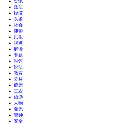
资讯
政法
经济
头条
社会
律师
民生
视点
解读
专题
时评
说法
教育
公益
健康
三农
旅游
人物
曝光
警钟
安全