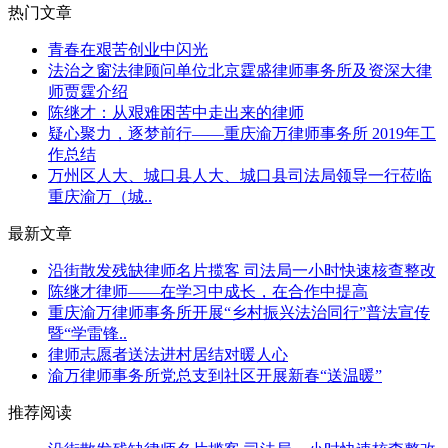
热门文章
青春在艰苦创业中闪光
法治之窗法律顾问单位北京霆盛律师事务所及资深大律
师贾霆介绍
陈继才：从艰难困苦中走出来的律师
疑心聚力，逐梦前行——重庆渝万律师事务所 2019年工
作总结
万州区人大、城口县人大、城口县司法局领导一行莅临
重庆渝万（城..
最新文章
沿街散发残缺律师名片揽客 司法局一小时快速核查整改
陈继才律师——在学习中成长，在合作中提高
重庆渝万律师事务所开展“乡村振兴法治同行”普法宣传
暨“学雷锋..
律师志愿者送法进村居结对暖人心
渝万律师事务所党总支到社区开展新春“送温暖”
推荐阅读