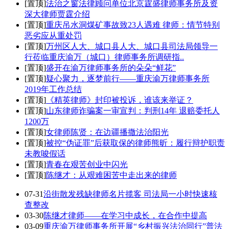
[置顶]
法治之窗法律顾问单位北京霆盛律师事务所及资
深大律师贾霆介绍
[置顶]
重庆吊水洞煤矿事故致23人遇难 律师：情节特别
恶劣应从重处罚
[置顶]
万州区人大、城口县人大、城口县司法局领导一
行莅临重庆渝万（城口）律师事务所调研指..
[置顶]
盛开在渝万律师事务所的朵朵“鲜花”
[置顶]
疑心聚力，逐梦前行——重庆渝万律师事务所
2019年工作总结
[置顶]
《精英律师》封印被投诉，谁该来举证？
[置顶]
山东律师诈骗案一审宣判：判刑14年 退赔委托人
1200万
[置顶]
女律师陈贤：在边疆播撒法治阳光
[置顶]
被控“伪证罪”后获取保的律师熊昕：履行辩护职责
未教唆假话
[置顶]
青春在艰苦创业中闪光
[置顶]
陈继才：从艰难困苦中走出来的律师
07-31
沿街散发残缺律师名片揽客 司法局一小时快速核
查整改
03-30
陈继才律师——在学习中成长，在合作中提高
03-09
重庆渝万律师事务所开展“乡村振兴法治同行”普法