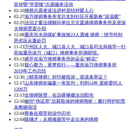
宣传暨“学雷锋”志愿服务活动
02-10
律师志愿者送法进村居结对暖人心
02-27
渝万律师事务所党总支到社区开展新春“送温暖”
02-25
法治之窗法律顾问单位北京霆盛律师事务所及资深
大律师贾霆介绍
12-08
重庆吊水洞煤矿事故致23人遇难 律师：情节特别
恶劣应从重处罚
11-13
万州区人大、城口县人大、城口县司法局领导一行
莅临重庆渝万（城口）律师事务所调研指..
03-13
盛开在渝万律师事务所的朵朵“鲜花”
12-31
疑心聚力，逐梦前行——重庆渝万律师事务所
2019年工作总结
12-30
《精英律师》封印被投诉，谁该来举证？
12-17
山东律师诈骗案一审宣判：判刑14年 退赔委托人
1200万
12-13
女律师陈贤：在边疆播撒法治阳光
12-10
被控“伪证罪”后获取保的律师熊昕：履行辩护职责
未教唆假话
12-04
青春在艰苦创业中闪光
12-04
陈继才：从艰难困苦中走出来的律师