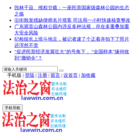
毁林千亩、维权廿载：一座民营国家级森林公园的生态
之殇
沿街散发残缺律师名片揽客 司法局一小时快速核查整改
广东观音山森林公园内违反多种法规，存在多重叠加重
大安全风险
纪检组长上班斗地主，被记者逮了个正着并拍下了照片
还浑然不觉
“促进民营经济发展壮大”的号角下， “全国样本”缘何收
到“撤销令”？
手机版
|
登陆
|
注册
|
留言
|
设首页
|
加收藏
手机导航