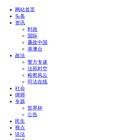
网站首页
头条
资讯
时政
国际
廉政中国
港澳台
政法
警方专递
法苑时空
检察风云
司法在线
社会
律师
专题
世界杯
公告
民生
视点
说法