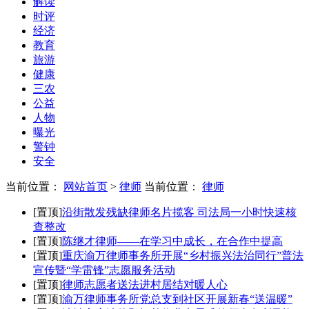
解读
时评
经济
教育
旅游
健康
三农
公益
人物
曝光
警钟
安全
当前位置：
网站首页
>
律师
当前位置：
律师
[置顶]
沿街散发残缺律师名片揽客 司法局一小时快速核
查整改
[置顶]
陈继才律师——在学习中成长，在合作中提高
[置顶]
重庆渝万律师事务所开展“乡村振兴法治同行”普法
宣传暨“学雷锋”志愿服务活动
[置顶]
律师志愿者送法进村居结对暖人心
[置顶]
渝万律师事务所党总支到社区开展新春“送温暖”