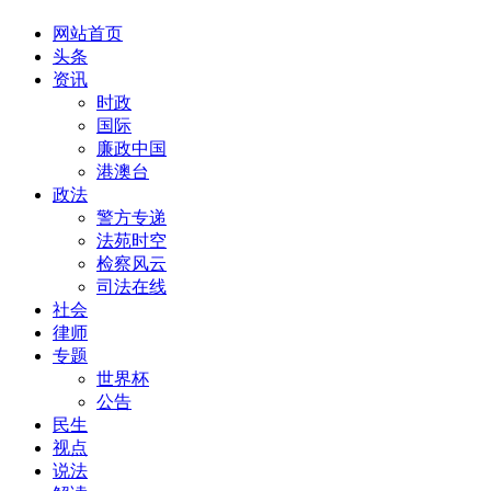
网站首页
头条
资讯
时政
国际
廉政中国
港澳台
政法
警方专递
法苑时空
检察风云
司法在线
社会
律师
专题
世界杯
公告
民生
视点
说法