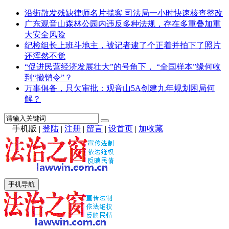
沿街散发残缺律师名片揽客 司法局一小时快速核查整改
广东观音山森林公园内违反多种法规，存在多重叠加重
大安全风险
纪检组长上班斗地主，被记者逮了个正着并拍下了照片
还浑然不觉
“促进民营经济发展壮大”的号角下， “全国样本”缘何收
到“撤销令”？
万事俱备，只欠审批：观音山5A创建九年规划困局何
解？
手机版
|
登陆
|
注册
|
留言
|
设首页
|
加收藏
手机导航