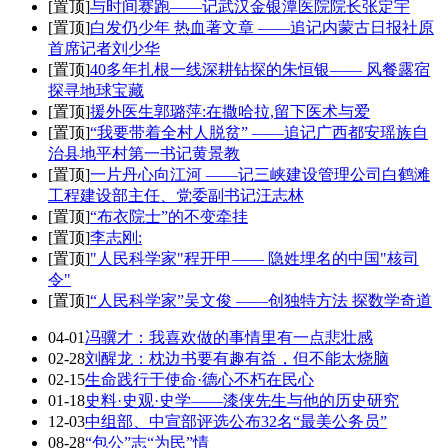
[置顶]
与时间赛跑——记武汉金银潭医院院长张定宇
[置顶]
白发仍少年 热血著文章 ——追记内蒙古日报社原
首席记者刘少华
[置顶]
40多年扎根一线深耕钻探的朱恒银—— 风餐露宿
探寻地球宝藏
[置顶]
援外医生郭璐萍:在撒哈拉,留下医术与爱
[置顶]
“我要带着全村人脱贫” ——追记广西都安瑶族自
治县地平村第一书记黄景教
[置顶]
一片丹心向江河 ——记三峡建设管理公司白鹤滩
工程建设部主任、党委副书记汪志林
[置顶]
“布衣院士”的不变牵挂
[置顶]
李志刚:
[置顶]
"人民科学家"程开甲—— 隐姓埋名的中国"核司
令"
[置顶]
“人民科学家”吴文俊 ——创独特方法 探数学奇道
04-01
冯骥才：我喜欢做的事情里有一点悲壮感
02-28
刘醒龙：枕边书要有趣有益，但不能太烧脑
02-15
生命践行于使命·德心不朽在民心
01-18
史料·史观·史学——漆侠先生与他的历史研究
12-03
中组部、中宣部评选公布32名“最美公务员”
08-28
“包公”志“为民”情