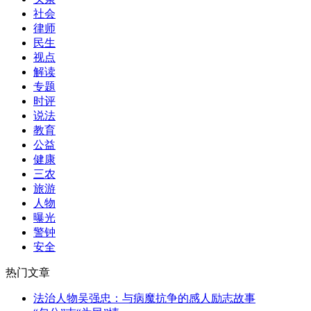
社会
律师
民生
视点
解读
专题
时评
说法
教育
公益
健康
三农
旅游
人物
曝光
警钟
安全
热门文章
法治人物吴强忠：与病魔抗争的感人励志故事