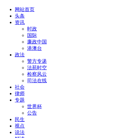
网站首页
头条
资讯
时政
国际
廉政中国
港澳台
政法
警方专递
法苑时空
检察风云
司法在线
社会
律师
专题
世界杯
公告
民生
视点
说法