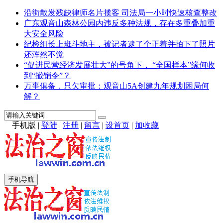
沿街散发残缺律师名片揽客 司法局一小时快速核查整改
广东观音山森林公园内违反多种法规，存在多重叠加重
大安全风险
纪检组长上班斗地主，被记者逮了个正着并拍下了照片
还浑然不觉
“促进民营经济发展壮大”的号角下， “全国样本”缘何收
到“撤销令”？
万事俱备，只欠审批：观音山5A创建九年规划困局何
解？
手机版
|
登陆
|
注册
|
留言
|
设首页
|
加收藏
手机导航