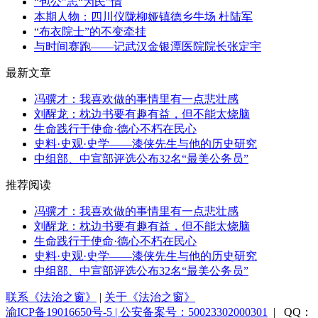
“包公”志“为民”情
本期人物：四川仪陇柳娅镇德乡牛场 杜陆军
“布衣院士”的不变牵挂
与时间赛跑——记武汉金银潭医院院长张定宇
最新文章
冯骥才：我喜欢做的事情里有一点悲壮感
刘醒龙：枕边书要有趣有益，但不能太烧脑
生命践行于使命·德心不朽在民心
史料·史观·史学——漆侠先生与他的历史研究
中组部、中宣部评选公布32名“最美公务员”
推荐阅读
冯骥才：我喜欢做的事情里有一点悲壮感
刘醒龙：枕边书要有趣有益，但不能太烧脑
生命践行于使命·德心不朽在民心
史料·史观·史学——漆侠先生与他的历史研究
中组部、中宣部评选公布32名“最美公务员”
联系《法治之窗》
|
关于《法治之窗》
渝ICP备19016650号-5 | 公安备案号：50023302000301
| QQ：