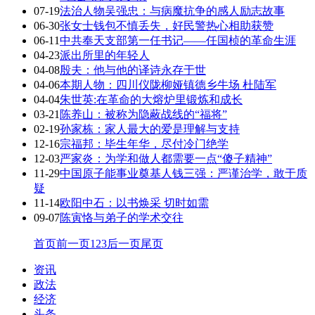
07-19
法治人物吴强忠：与病魔抗争的感人励志故事
06-30
张女士钱包不慎丢失，好民警热心相助获赞
06-11
中共奉天支部第一任书记——任国桢的革命生涯
04-23
派出所里的年轻人
04-08
殷夫：他与他的译诗永存于世
04-06
本期人物：四川仪陇柳娅镇德乡牛场 杜陆军
04-04
朱世英:在革命的大熔炉里锻炼和成长
03-21
陈养山：被称为隐蔽战线的“福将”
02-19
孙家栋：家人最大的爱是理解与支持
12-16
宗福邦：毕生年华，尽付冷门绝学
12-03
严家炎：为学和做人都需要一点“傻子精神”
11-29
中国原子能事业奠基人钱三强：严谨治学，敢于质
疑
11-14
欧阳中石：以书焕采 切时如需
09-07
陈寅恪与弟子的学术交往
首页
前一页
1
2
3
后一页
尾页
资讯
政法
经济
头条