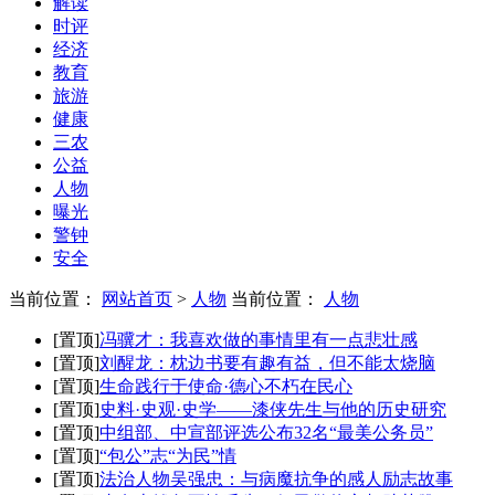
解读
时评
经济
教育
旅游
健康
三农
公益
人物
曝光
警钟
安全
当前位置：
网站首页
>
人物
当前位置：
人物
[置顶]
冯骥才：我喜欢做的事情里有一点悲壮感
[置顶]
刘醒龙：枕边书要有趣有益，但不能太烧脑
[置顶]
生命践行于使命·德心不朽在民心
[置顶]
史料·史观·史学——漆侠先生与他的历史研究
[置顶]
中组部、中宣部评选公布32名“最美公务员”
[置顶]
“包公”志“为民”情
[置顶]
法治人物吴强忠：与病魔抗争的感人励志故事