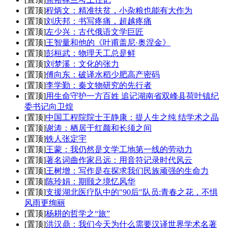
[置顶]
程炳文：精准扶贫，小杂粮也能有大作为
[置顶]
刘庆邦：书写疼痛，超越疼痛
[置顶]
左少兴：古代俄语文学巨匠
[置顶]
王智量和他的《叶甫盖尼·奥涅金》
[置顶]
彭桓武：物理天工总是鲜
[置顶]
刘梦溪：文化的张力
[置顶]
傅向东：破译水稻少肥高产密码
[置顶]
李学勤：秦文物研究的先行者
[置顶]
用生命守护一方百姓 追记湖南省双峰县荷叶镇纪
委书记向卫煌
[置顶]
中国工程院院士王静康：提人生之纯 结学术之晶
[置顶]
谢涛：栖居于红颜和长须之间
[置顶]
铁人张定宇
[置顶]
王蒙：我仍然是文学工地第一线的劳动力
[置顶]
著名词曲作家吕远：用音符记录时代风云
[置顶]
王树增：写作是在探求我们民族顽强的生命力
[置顶]
陈玲娟：期颐之境忆风华
[置顶]
支援湖北医疗队中的"90后"队员:青春之花，不惧
风雨更绚丽
[置顶]
杨耕的哲学之“旅”
[置顶]
洪汉鼎：我们今天为什么需要汉译世界学术名著