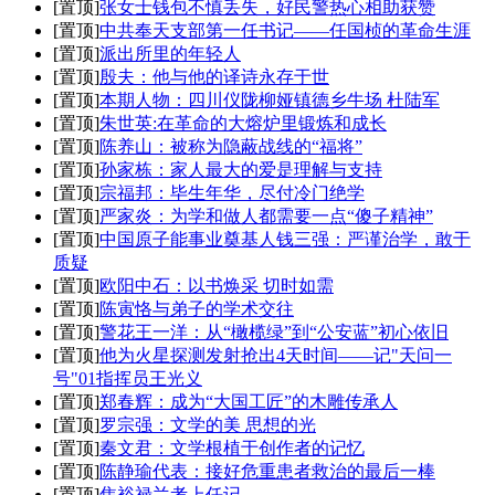
[置顶]
张女士钱包不慎丢失，好民警热心相助获赞
[置顶]
中共奉天支部第一任书记——任国桢的革命生涯
[置顶]
派出所里的年轻人
[置顶]
殷夫：他与他的译诗永存于世
[置顶]
本期人物：四川仪陇柳娅镇德乡牛场 杜陆军
[置顶]
朱世英:在革命的大熔炉里锻炼和成长
[置顶]
陈养山：被称为隐蔽战线的“福将”
[置顶]
孙家栋：家人最大的爱是理解与支持
[置顶]
宗福邦：毕生年华，尽付冷门绝学
[置顶]
严家炎：为学和做人都需要一点“傻子精神”
[置顶]
中国原子能事业奠基人钱三强：严谨治学，敢于
质疑
[置顶]
欧阳中石：以书焕采 切时如需
[置顶]
陈寅恪与弟子的学术交往
[置顶]
警花王一洋：从“橄榄绿”到“公安蓝”初心依旧
[置顶]
他为火星探测发射抢出4天时间——记"天问一
号"01指挥员王光义
[置顶]
郑春辉：成为“大国工匠”的木雕传承人
[置顶]
罗宗强：文学的美 思想的光
[置顶]
秦文君：文学根植于创作者的记忆
[置顶]
陈静瑜代表：接好危重患者救治的最后一棒
[置顶]
焦裕禄兰考上任记