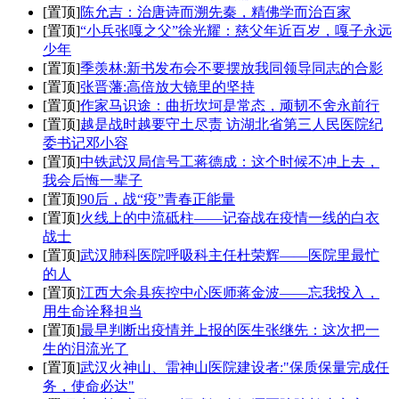
[置顶]
陈允吉：治唐诗而溯先秦，精佛学而治百家
[置顶]
“小兵张嘎之父”徐光耀：慈父年近百岁，嘎子永远
少年
[置顶]
季羡林:新书发布会不要摆放我同领导同志的合影
[置顶]
张晋藩:高倍放大镜里的坚持
[置顶]
作家马识途：曲折坎坷是常态，顽韧不舍永前行
[置顶]
越是战时越要守土尽责 访湖北省第三人民医院纪
委书记邓小容
[置顶]
中铁武汉局信号工蒋德成：这个时候不冲上去，
我会后悔一辈子
[置顶]
90后，战“疫”青春正能量
[置顶]
火线上的中流砥柱——记奋战在疫情一线的白衣
战士
[置顶]
武汉肺科医院呼吸科主任杜荣辉——医院里最忙
的人
[置顶]
江西大余县疾控中心医师蒋金波——忘我投入，
用生命诠释担当
[置顶]
最早判断出疫情并上报的医生张继先：这次把一
生的泪流光了
[置顶]
武汉火神山、雷神山医院建设者:"保质保量完成任
务，使命必达"