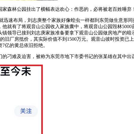
家森林公园挂出了横幅表达欢心：作恶的，必将被老百姓唾弃
团就迅速布局，刘志庚整个家族好像蝗虫一样都到东莞做生意形同抢
他就有了将观音山公园收入家族囊中，将观音山公园毁林500
镇领导已接到刘志庚家族准备要拿下观音山公园做房地产的暗示。
米的旧厂房抵价，其实际价值不到1500万元。观音山彼时投资已
资7亿的黄总依旧拒绝。
的刁难及迫害，被称为东莞市地下市委书记的张某雄在其中出谋