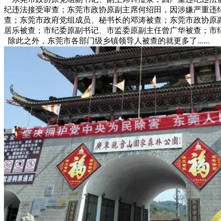
纪违法接受审查；东莞市政协原副主席何绍田‌，因涉嫌严重违
查；东莞市政府党组成员、秘书长的邓涛被查；东莞市政协原
居乐被查；市纪委原副书记、市监委原副主任曾广华被查；市
除此之外，东莞市各部门级乡镇领导人被查的就更多了......