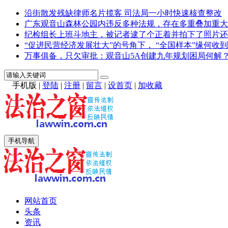
沿街散发残缺律师名片揽客 司法局一小时快速核查整改
广东观音山森林公园内违反多种法规，存在多重叠加重大
纪检组长上班斗地主，被记者逮了个正着并拍下了照片还
“促进民营经济发展壮大”的号角下， “全国样本”缘何收到
万事俱备，只欠审批：观音山5A创建九年规划困局何解
手机版
|
登陆
|
注册
|
留言
|
设首页
|
加收藏
手机导航
网站首页
头条
资讯