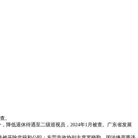
查‌。
，降低退休待遇至二级巡视员，2024年1月被查‌。广东省发展
法被开除党籍和公职；东莞市政协副主席罗晓勤，因涉嫌严重违