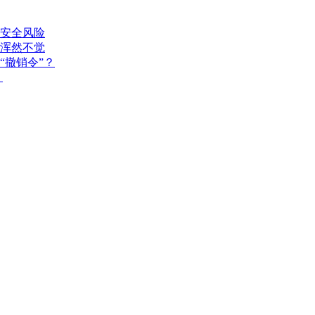
安全风险
浑然不觉
“撤销令”？
？