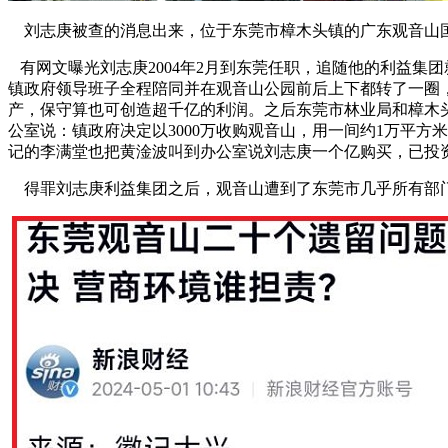
刘志庚被查的消息出来，位于东莞市樟木头镇的广东观音山国
有网文曝光刘志庚2004年2月到东莞任职，追随他的利益集
镇政府领导班子全程陪同并在观音山公园前后上下都转了一圈，
产，保守算也可创造超千亿的利润。之后东莞市林业局和樟木头
公室说：镇政府决定以3000万收购观音山，用一间约1万平方
记的李满堂也把黄淦波叫到办公室说刘志庚一个亿购买，已投
得罪刘志庚利益集团之后，观音山遭到了东莞市几乎所有部门