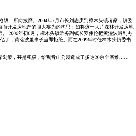
！
钱，所向披靡。2004年7月市长刘志庚到樟木头镇考察，镇委
0亩而开发房地产的胆大妄为的构思：如将这一大片森林开发房地
 2006年初6月，樟木头镇常务副镇长罗伟伦把黄淦波叫到办
上亿了，黄淦波董事长当即拒绝。而在2009年时任樟木头镇委书
划策，甚是积极，给观音山公园造成了多达20余个磨难……