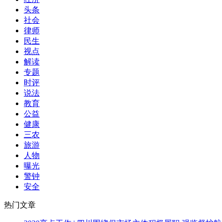
头条
社会
律师
民生
视点
解读
专题
时评
说法
教育
公益
健康
三农
旅游
人物
曝光
警钟
安全
热门文章