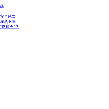
殇
安全风险
浑然不觉
“撤销令”？