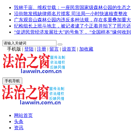
毁林千亩、维权廿载：一座民营国家级森林公园的生态之
沿街散发残缺律师名片揽客 司法局一小时快速核查整改
广东观音山森林公园内违反多种法规，存在多重叠加重大
纪检组长上班斗地主，被记者逮了个正着并拍下了照片还
“促进民营经济发展壮大”的号角下， “全国样本”缘何收到
手机版
|
登陆
|
注册
|
留言
|
设首页
|
加收藏
手机导航
网站首页
头条
资讯