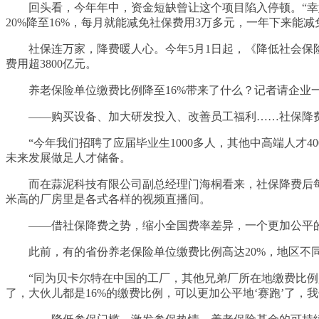
回头看，今年年中，资金短缺曾让这个项目陷入停顿。“幸好
20%降至16%，每月就能减免社保费用3万多元，一年下来能
社保连万家，降费暖人心。今年5月1日起，《降低社会保险费
费用超3800亿元。
养老保险单位缴费比例降至16%带来了什么？记者请企业
——购买设备、加大研发投入、改善员工福利……社保降费
“今年我们招聘了应届毕业生1000多人，其他中高端人才40
未来发展做足人才储备。
而在蒜泥科技有限公司副总经理门海桐看来，社保降费后每月
米高的厂房里是各式各样的视频直播间。
——借社保降费之势，缩小全国费率差异，一个更加公平的
此前，有的省份养老保险单位缴费比例高达20%，地区不同
“同为贝卡尔特在中国的工厂，其他兄弟厂所在地缴费比例是1
了，大伙儿都是16%的缴费比例，可以更加公平地‘赛跑’了，