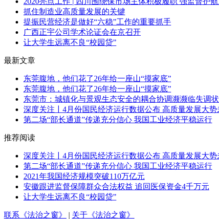
2020亮点工作 | 四川围绕保市场主体积极履职 强监督护航
抓住制造业高质量发展的关键
提振民营经济是做好“六稳”工作的重要抓手
广西正宇公司学术论证会在京召开
让大学生远离不良“校园贷”
最新文章
东莞腹地，他们花了26年给一座山“摸家底”
东莞腹地，他们花了26年给一座山“摸家底”
东莞市：城镇化与景观生态安全的耦合协调濒濒临失调状态
深度关注丨4月份国民经济运行数据公布 高质量发展大势
第二场“部长通道”传递充分信心 我国工业经济平稳运行
推荐阅读
深度关注丨4月份国民经济运行数据公布 高质量发展大势
第二场“部长通道”传递充分信心 我国工业经济平稳运行
2021年我国经济规模突破110万亿元
安徽跟进监督保障群众合法权益 追回医保资金4千万元
让大学生远离不良“校园贷”
联系《法治之窗》
|
关于《法治之窗》