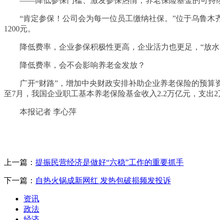
——降低参保门槛、激发参保热情，养老保险基金的可持
“肯定参保！公司会为每一位员工缴纳社保。”位于乌鲁木齐
1200元。
降低费率，企业参保积极性更高，企业活力也更足，“放水养
降低费率，会不会影响养老金发放？
广开“财路”，增加中央财政安排补助企业养老保险的预算资
至7月，我国企业职工基本养老保险基金收入2.2万亿元，支出
本报记者 李心萍
上一篇：
提振民营经济是做好“六稳”工作的重要抓手
下一篇：
自热火锅成新网红 发热包破损频发投诉
资讯
政法
经济