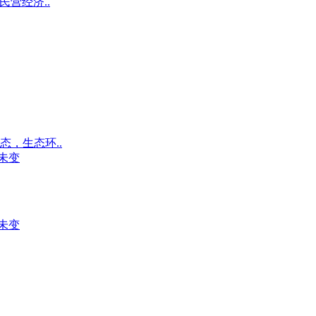
民营经济..
，生态环..
未变
未变